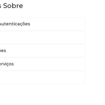
s Sobre
Autenticações
ões
rviços